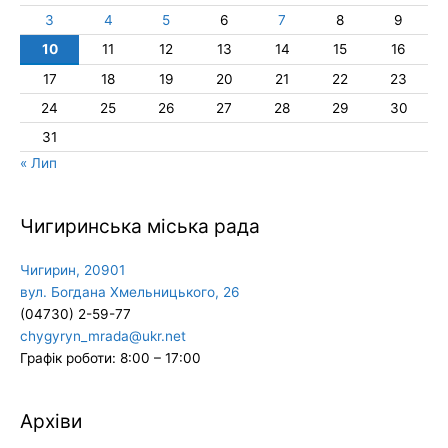
3
4
5
6
7
8
9
10
11
12
13
14
15
16
17
18
19
20
21
22
23
24
25
26
27
28
29
30
31
« Лип
Чигиринська міська рада
Чигирин, 20901
вул. Богдана Хмельницького, 26
(04730) 2-59-77
chygyryn_mrada@ukr.net
Графік роботи: 8:00 – 17:00
Архіви
Архіви