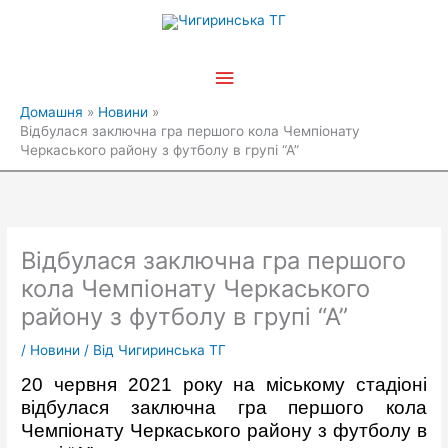
Перейти
Головне
до
вмісту
меню
Домашня
Новини
Відбулася заключна гра першого кола Чемпіонату
Черкаського району з футболу в групі “А”
Відбулася заключна гра першого
кола Чемпіонату Черкаського
району з футболу в групі “А”
/
Новини
/ Від
Чигиринська ТГ
20 червня 2021 року на міському стадіоні
відбулася заключна гра першого кола
Чемпіонату Черкаського району з футболу в