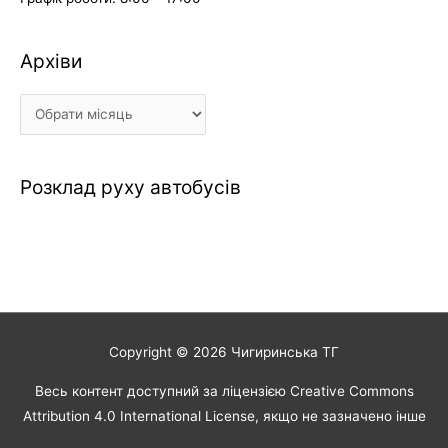
Архіви
Архіви
Розклад руху автобусів
Copyright © 2026
Чигиринська ТГ
Весь контент доступний за ліцензією Creative Commons
Attribution 4.0 International License, якщо не зазначено інше