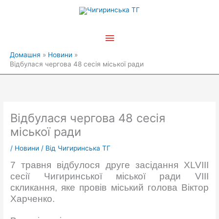
Перейти
Головне
до
вмісту
меню
Домашня
Новини
Відбулася чергова 48 сесія міської ради
Відбулася чергова 48 сесія
міської ради
/
Новини
/ Від
Чигиринська ТГ
7 травня відбулося друге засідання XLVIII
сесії Чигиринської міської ради VIII
скликання, яке провів міський голова Віктор
Харченко.