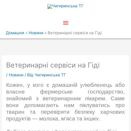
Перейти
Головне
до
вмісту
меню
Домашня
Новини
Ветеринарні сервіси на Гіді
Ветеринарні сервіси на Гіді
/
Новини
/ Від
Чигиринська ТГ
Кожен, у кого є домашній улюбленець або
власне фермерське господарство,
знайомий з ветеринарним лікарем. Саме
вони допомагають нам піклуватись про
тварин та перевіряти безпеку харчових
продуктів — молока, м’яса та інших.