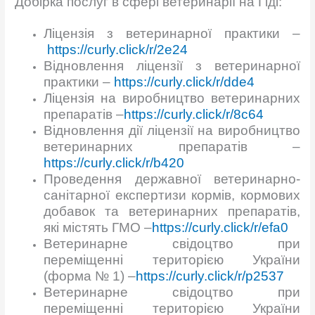
Добірка послуг в сфері ветеринарії на Гіді:
Ліцензія з ветеринарної практики –
https://curly.click/r/2e24
Відновлення ліцензії з ветеринарної
практики –
https://curly.click/r/dde4
Ліцензія на виробництво ветеринарних
препаратів –
https://curly.click/r/8c64
Відновлення дії ліцензії на виробництво
ветеринарних препаратів –
https://curly.click/r/b420
Проведення державної ветеринарно-
санітарної експертизи кормів, кормових
добавок та ветеринарних препаратів,
які містять ГМО –
https://curly.click/r/efa0
Ветеринарне свідоцтво при
переміщенні територією України
(форма № 1) –
https://curly.click/r/p2537
Ветеринарне свідоцтво при
переміщенні територією України