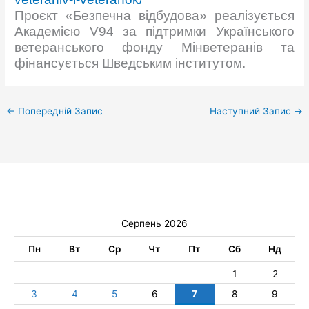
Проєкт «Безпечна відбудова» реалізується
Академією V94 за підтримки Українського
ветеранського фонду Мінветеранів та
фінансується Шведським
інститутом.
←
Попередній Запис
Наступний Запис
→
Серпень 2026
Пн
Вт
Ср
Чт
Пт
Сб
Нд
1
2
3
4
5
6
7
8
9