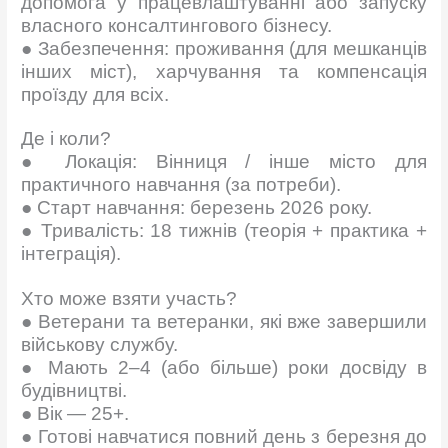
допомога у працевлаштуванні або запуску
власного консалтингового бізнесу.
● Забезпечення: проживання (для мешканців
інших міст), харчування та компенсація
проїзду для всіх.
Де і коли?
● Локація: Вінниця / інше місто для
практичного навчання (за потреби).
● Старт навчання: березень 2026 року.
● Тривалість: 18 тижнів (теорія + практика +
інтеграція).
Хто може взяти участь?
● Ветерани та ветеранки, які вже завершили
військову службу.
● Мають 2–4 (або більше) роки досвіду в
будівництві.
● Вік — 25+.
● Готові навчатися повний день з березня до