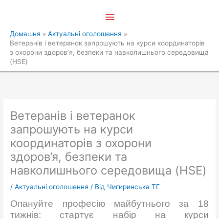
Перейти
Головне
до
вмісту
меню
Домашня
Актуальні оголошення
Ветеранів і ветеранок запрошують на курси координаторів
з охорони здоров’я, безпеки та навколишнього середовища
(HSE)
Ветеранів і ветеранок
запрошують на курси
координаторів з охорони
здоров’я, безпеки та
навколишнього середовища (HSE)
/
Актуальні оголошення
/ Від
Чигиринська ТГ
Опануйте професію майбутнього за 18
тижнів: стартує набір на курси