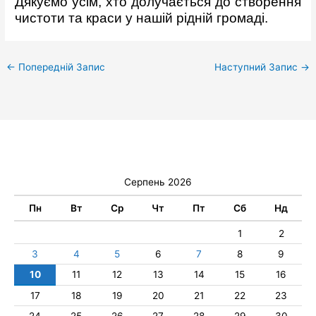
Дякуємо усім, хто долучається до створення
чистоти та краси у нашій рідній громаді.
←
Попередній Запис
Наступний Запис
→
Серпень 2026
Пн
Вт
Ср
Чт
Пт
Сб
Нд
1
2
3
4
5
6
7
8
9
10
11
12
13
14
15
16
17
18
19
20
21
22
23
24
25
26
27
28
29
30