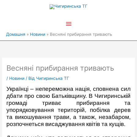
Перейти
Головне
до
вмісту
меню
Домашня
Новини
Весняні прибирання тривають
Весняні прибирання тривають
/
Новини
/ Від
Чигиринська ТГ
Українці – непереможна нація, сповнена сил
дбати про свою Батьківщину. В Чигиринській
громаді триває прибирання та
упорядковування територій, побілка дерев
та викошування трави, а також, незабаром,
розпочнеться висаджування квітів та кущів.