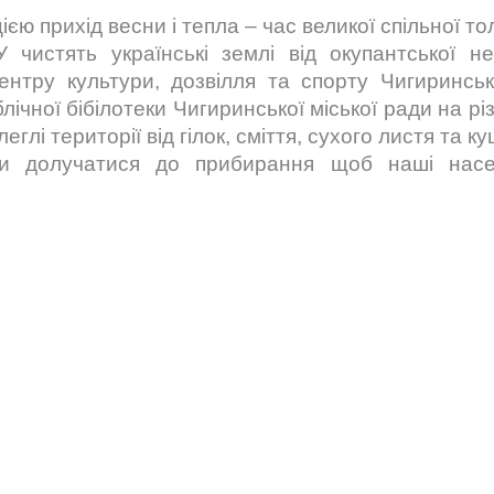
єю прихід весни і тепла – час великої спільної то
чистять українські землі від окупантської н
ентру культури, дозвілля та спорту Чигиринськ
лічної бібілотеки Чигиринської міської ради на рі
глі території від гілок, сміття, сухого листя та ку
и долучатися до прибирання щоб наші насе