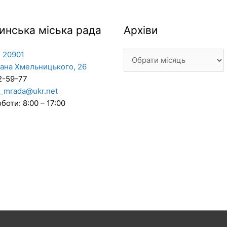
Архіви
инська міська рада
Архіви
 20901
дана Хмельницького, 26
2-59-77
_mrada@ukr.net
боти: 8:00 – 17:00