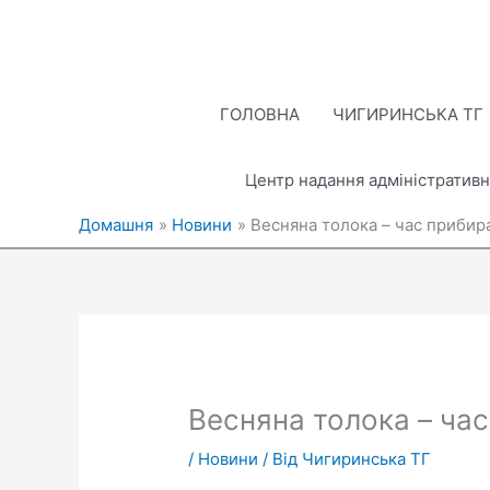
Перейти
до
вмісту
ГОЛОВНА
ЧИГИРИНСЬКА ТГ
Центр надання адміністративн
Домашня
Новини
Весняна толока – час прибир
Весняна толока – ча
/
Новини
/ Від
Чигиринська ТГ