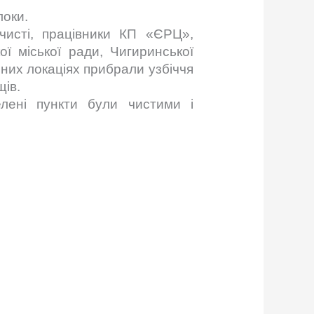
локи.
ечисті, працівники КП «ЄРЦ»,
ої міської ради, Чигиринської
зних локаціях прибрали узбіччя
щів.
лені пункти були чистими і