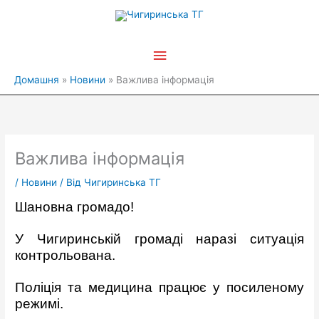
Перейти
Головне
до
вмісту
меню
Домашня
Новини
Важлива інформація
Важлива інформація
/
Новини
/ Від
Чигиринська ТГ
Шановна громадо!
У Чигиринській громаді наразі ситуація
контрольована.
Поліція та медицина працює у посиленому
режимі.