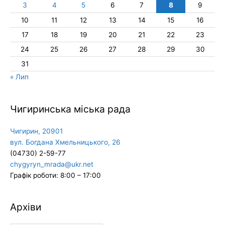
3
4
5
6
7
8
9
10
11
12
13
14
15
16
17
18
19
20
21
22
23
24
25
26
27
28
29
30
31
« Лип
Чигиринська міська рада
Чигирин, 20901
вул. Богдана Хмельницького, 26
(04730) 2-59-77
chygyryn_mrada@ukr.net
Графік роботи: 8:00 – 17:00
Архіви
Архіви