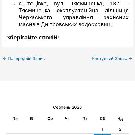
с.Стецівка, вул. Тясминська, 137 –
Тясминська експлуатаційна дільниця
Черкаського управління захисних
масивів Дніпровських водосховищ.
Зберігайте спокій!
←
Попередній Запис
Наступний Запис
→
Серпень 2026
Пн
Вт
Ср
Чт
Пт
Сб
Нд
1
2