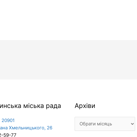
Архіви
инська міська рада
Архіви
 20901
дана Хмельницького, 26
2-59-77