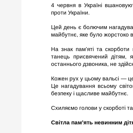
4 червня в Україні вшановуют
проти України.
Цей день є болючим нагадуван
майбутнє, яке було жорстоко в
На знак пам’яті та скорботи
танець присвячений дітям, я
останнього дзвоника, не здійсн
Кожен рух у цьому вальсі — це
Це нагадування всьому світов
безпеку і щасливе майбутнє.
Схиляємо голови у скорботі та
Світла пам’ять невинним діт