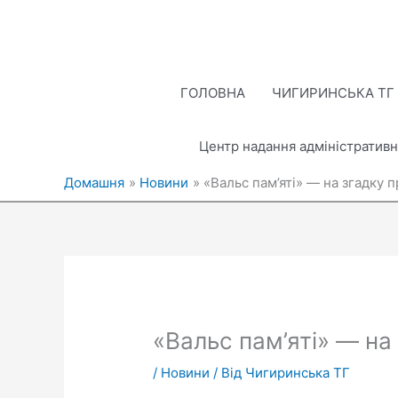
Перейти
до
вмісту
ГОЛОВНА
ЧИГИРИНСЬКА ТГ
Центр надання адміністративн
Домашня
Новини
«Вальс пам’яті» — на згадку п
«Вальс пам’яті» — на 
/
Новини
/ Від
Чигиринська ТГ