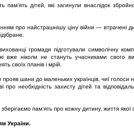
ь пам’ять дітей, які загинули внаслідок збройної
ням про найстрашнішу ціну війни — втрачені дитя
ідібране.
 вихованці громади підготували символічну ком
кі вже ніколи не стануть учасниками свого в
ять своїх планів і мрій.
 прояв шани до маленьких українців, чиї голоси 
і про необхідність захисту дітей та відповідаль
 зберігаємо пам’ять про кожну дитину, життя якої 
ям України.