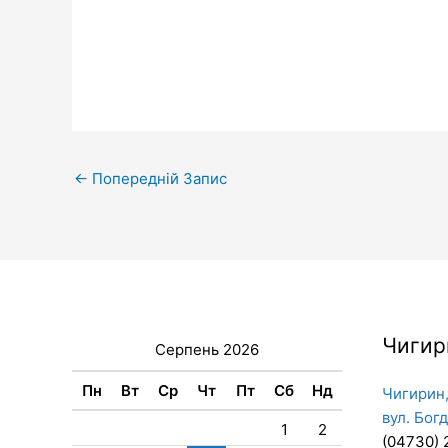
←
Попередній Запис
Чигир
Серпень 2026
Пн
Вт
Ср
Чт
Пт
Сб
Нд
Чигирин,
вул. Бог
1
2
(04730) 