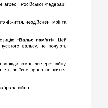
 агресії Російської Федерації
чі життя, нездійснені мрії та
позицію
«Вальс пам’яті»
. Цей
ипускного вальсу, не почують
назавжди замовкли через війну.
ність за їхнє право на життя,
забрала війна.