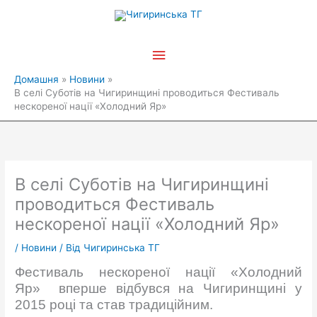
Перейти
Головне
до
вмісту
меню
Домашня
Новини
В селі Суботів на Чигиринщині проводиться Фестиваль
нескореної нації «Холодний Яр»
В селі Суботів на Чигиринщині
проводиться Фестиваль
нескореної нації «Холодний Яр»
/
Новини
/ Від
Чигиринська ТГ
Фестиваль нескореної нації «Холодний
Яр» вперше відбувся на Чигиринщині у
2015 році та став традиційним.