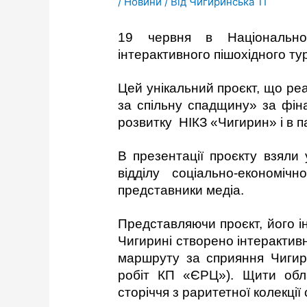
/
Новини
/ Від
Чигиринська ТГ
19 червня в Національном
інтерактивного пішохідного т
Цей унікальний проєкт, що реа
за спільну спадщину» за фін
розвитку НІКЗ «Чигирин» і в 
В презентації проєкту взяли
відділу соціально-економіч
представники медіа.
Представляючи проєкт, його ін
Чигирині створено інтерактив
маршруту за сприяння Чигири
робіт КП «ЄРЦ»). Щити обл
сторіччя з раритетної колекці