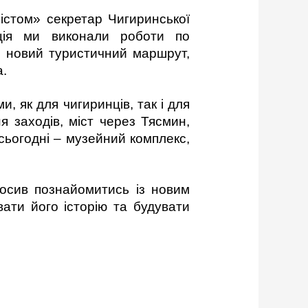
містом» секретар Чигиринської
ація ми виконали роботи по
о новий туристичний маршрут,
а.
, як для чигиринців, так і для
ня заходів, міст через Тясмин,
сьогодні – музейний комплекс,
росив познайомитись із новим
ати його історію та будувати