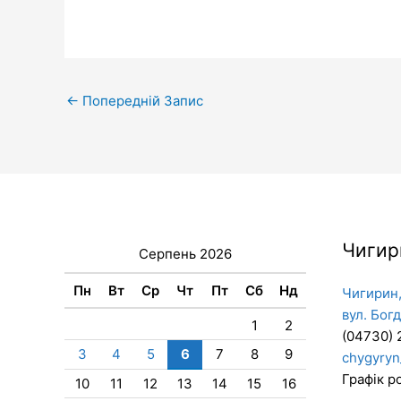
←
Попередній Запис
Чигир
Серпень 2026
Пн
Вт
Ср
Чт
Пт
Сб
Нд
Чигирин,
вул. Бог
1
2
(04730) 
3
4
5
6
7
8
9
chygyryn
Графік ро
10
11
12
13
14
15
16