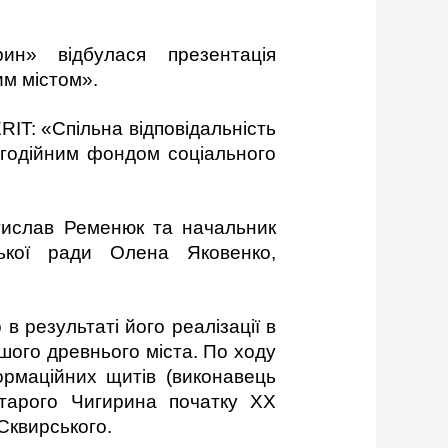
ин» відбулася презентація
им містом».
RIT: «Спільна відповідальність
агодійним фондом соціального
стислав Ременюк та начальник
іської ради Олена Яковенко,
в результаті його реалізації в
шого древнього міста. По ходу
ормаційних щитів (виконавець
тарого Чигирина початку ХХ
Сквирського.