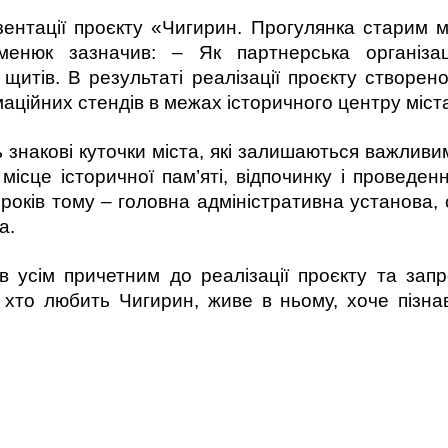
зентації проєкту «Чигирин. Прогулянка старим 
менюк зазначив: – Як партнерська організ
щитів. В результаті реалізації проєкту створен
аційних стендів в межах історичного центру міст
 знакові куточки міста, які залишаються важливими
місце історичної пам’яті, відпочинку і проведен
 років тому – головна адміністративна установа, 
а.
 усім причетним до реалізації проєкту та зап
хто любить Чигирин, живе в ньому, хоче пізнав