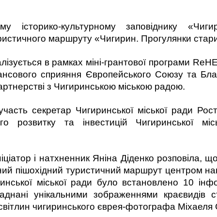
у історико-культурному заповіднику «Чигир
уристичного маршруту «Чигирин. Прогулянки стар
лізується в рамках міні-грантової програми ReHE
ансового сприяння Європейського Союзу та Бл
партнерстві з Чигиринською міською радою.
 участь секретар Чигиринської міської ради Ро
ного розвитку та інвестицій Чигиринської м
іціатор і натхненник Яніна Діденко розповіла, що 
ний пішохідний туристичний маршрут центром на
нської міської ради було встановлено 10 інф
аднані унікальними зображеннями краєвидів с
ї світлин чигиринського єврея-фотографа Міхаеля 