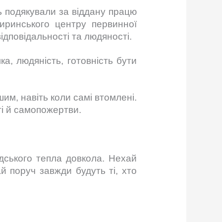
ь подякували за віддану працю
гиринського центру первинної
дповідальності та людяності.
, людяність, готовність бути
шим, навіть коли самі втомлені.
ті й самопожертви.
юдського тепла довкола. Нехай
 поруч завжди будуть ті, хто