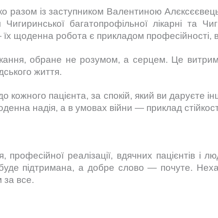
ко разом із заступником Валентиною Алєксєєвец
Чигиринської багатопрофільної лікарні та Чи
 їх щоденна робота є прикладом професійності, ві
ання, обране не розумом, а серцем. Це витримка
дського життя.
о кожного пацієнта, за спокій, який ви даруєте ін
денна надія, а в умовах війни — приклад стійкос
, професійної реалізації, вдячних пацієнтів і л
уде підтримана, а добре слово — почуте. Нехай
 за все.