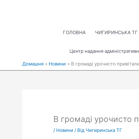
Перейти
до
вмісту
ГОЛОВНА
ЧИГИРИНСЬКА ТГ
Центр надання адміністративн
Домашня
Новини
В громаді урочисто привітал
В громаді урочисто 
/
Новини
/ Від
Чигиринська ТГ