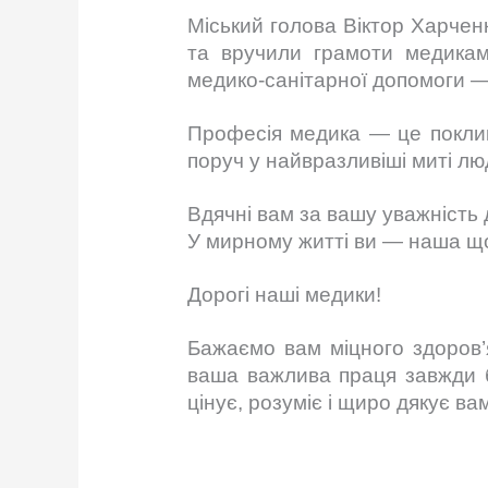
Міський голова Віктор Харчен
та вручили грамоти медикам 
медико-санітарної допомоги —
Професія медика — це поклик
поруч у найвразливіші миті лю
Вдячні вам за вашу уважність д
У мирному житті ви — наша що
Дорогі наші медики!
Бажаємо вам міцного здоров’я
ваша важлива праця завжди б
цінує, розуміє і щиро дякує вам