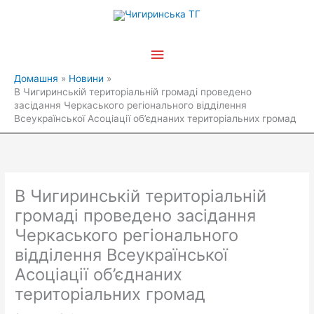
Перейти
Головне
до
вмісту
меню
Домашня
Новини
В Чигиринській територіальній громаді проведено
засідання Черкаського регіонального відділення
Всеукраїнської Асоціації об’єднаних територіальних громад
В Чигиринській територіальній
громаді проведено засідання
Черкаського регіонального
відділення Всеукраїнської
Асоціації об’єднаних
територіальних громад