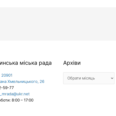
Архіви
инська міська рада
Архіви
 20901
дана Хмельницького, 26
2-59-77
_mrada@ukr.net
боти: 8:00 – 17:00