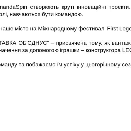
ndaSpin створюють круті інноваційні проєкти
полі, навчаються бути командою.
наше місто на Міжнародному фестивалі First Lego
АВКА ОБ’ЄДНУЄ” – присвячена тому, як вантажі
начення за допомогою іграшки – конструктора LE
манду та побажаємо їм успіху у цьогорічному се