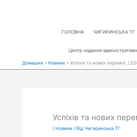
Перейти
до
вмісту
ГОЛОВНА
ЧИГИРИНСЬКА ТГ
Центр надання адміністративн
Домашня
Новини
Успіхів та нових перемог, L
Успіхів та нових пе
/
Новини
/ Від
Чигиринська ТГ