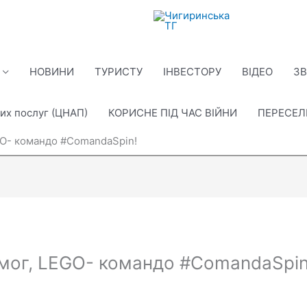
НОВИНИ
ТУРИСТУ
ІНВЕСТОРУ
ВІДЕО
ЗВ
их послуг (ЦНАП)
КОРИСНЕ ПІД ЧАС ВІЙНИ
ПЕРЕСЕ
EGO- командо #ComandaSpin!
ремог, LEGO- командо #ComandaSpin