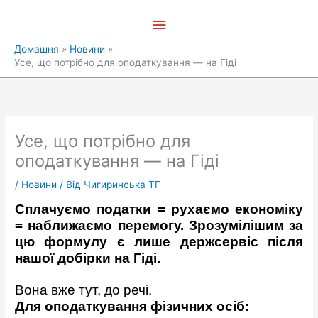
Перейти
Головне
до
вмісту
меню
Домашня
Новини
Усе, що потрібно для оподаткування — на Гіді
Усе, що потрібно для
оподаткування — на Гіді
/
Новини
/ Від
Чигиринська ТГ
Сплачуємо податки = рухаємо економіку
= наближаємо перемогу. Зрозумілішим за
цю формулу є лише держсервіс після
нашої добірки на Гіді.
Вона вже тут, до речі.
Для оподаткування фізичних осіб: