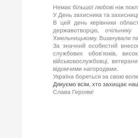
Немає більшої любові ніж покл
У День захисника та захисниць
В цей день керівники област
державотворцю, очільнику
Хмельницькому.
Вшанували пам
За значний особистий внесок
службових обов’язків, вис
військовослужбовці, ветеран
відомчими нагородами.
Україна бореться за свою волю
Дякуємо всім, хто захищає на
Слава Героям!