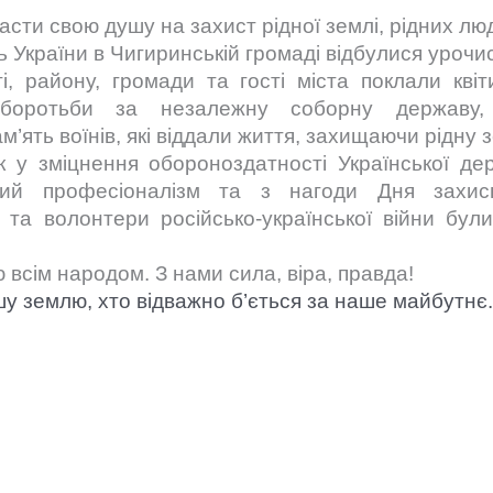
асти свою душу на захист рідної землі, рідних лю
 України в Чигиринській громаді відбулися урочис
і, району, громади та гості міста поклали квіт
 боротьби за незалежну соборну державу,
’ять воїнів, які віддали життя, захищаючи рідну 
 у зміцнення обороноздатності Української де
окий професіоналізм та з нагоди Дня захис
и та волонтери російсько-української війни бу
 всім народом. З нами сила, віра, правда!
шу землю, хто відважно б’ється за наше майбутнє