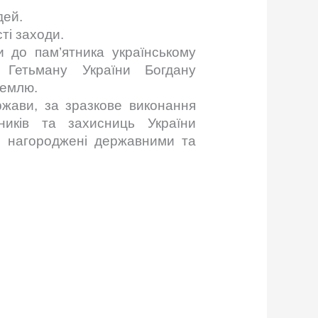
дей.
ті заходи.
и до пам’ятника українському
 Гетьману України Богдану
землю.
ржави, за зразкове виконання
ників та захисниць України
ли нагороджені державними та
.