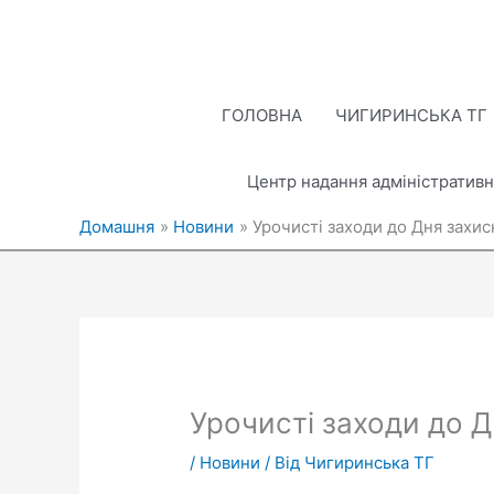
Перейти
до
вмісту
ГОЛОВНА
ЧИГИРИНСЬКА ТГ
Центр надання адміністративн
Домашня
Новини
Урочисті заходи до Дня захис
Урочисті заходи до Д
/
Новини
/ Від
Чигиринська ТГ