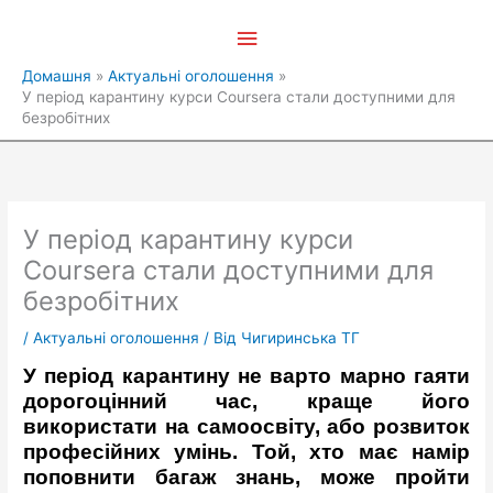
Перейти
Головне
до
вмісту
меню
Домашня
Актуальні оголошення
У період карантину курси Coursera стали доступними для
безробітних
У період карантину курси
Coursera стали доступними для
безробітних
/
Актуальні оголошення
/ Від
Чигиринська ТГ
У період карантину не варто марно гаяти
дорогоцінний час, краще його
використати на самоосвіту, або розвиток
професійних умінь. Той, хто має намір
поповнити багаж знань, може пройти