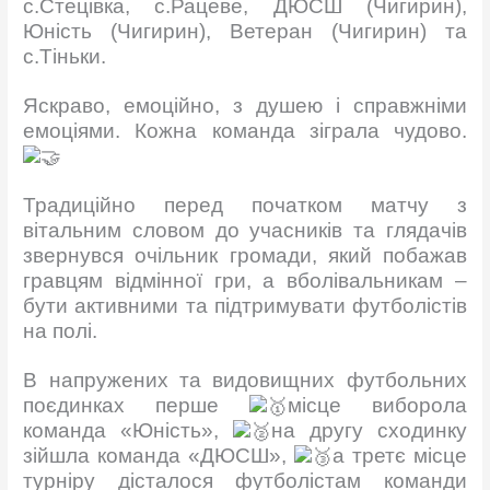
с.Стецівка, с.Рацеве, ДЮСШ (Чигирин),
Юність (Чигирин), Ветеран (Чигирин) та
с.Тіньки.
Яскраво, емоційно, з душею і справжніми
емоціями. Кожна команда зіграла чудово.
Традиційно перед початком матчу з
вітальним словом до учасників та глядачів
звернувся очільник громади, який побажав
гравцям відмінної гри, а вболівальникам –
бути активними та підтримувати футболістів
на полі.
В напружених та видовищних футбольних
поєдинках перше
місце виборола
команда «Юність»,
на другу сходинку
зійшла команда «ДЮСШ»,
а третє місце
турніру дісталося футболістам команди