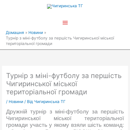
Перейти
Головне
до
вмісту
меню
Домашня
Новини
Турнір з міні-футболу за першість Чигиринської міської
територіальної громади
Турнір з міні-футболу за першість
Чигиринської міської
територіальної громади
/
Новини
/ Від
Чигиринська ТГ
Дружній турнір з міні-футболу за першість
Чигиринської міської територіальної
громади участь у якому взяли шість команд: