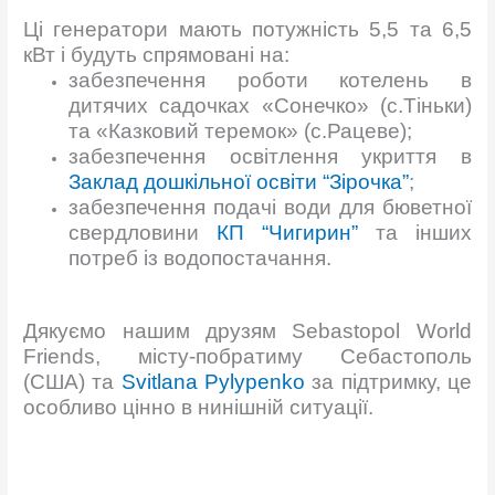
Ці генератори мають потужність 5,5 та 6,5
кВт і будуть спрямовані на:
забезпечення роботи котелень в
дитячих садочках «Сонечко» (с.Тіньки)
та «Казковий теремок» (с.Рацеве);
забезпечення освітлення укриття в
Заклад дошкільної освіти “Зірочка”
;
забезпечення подачі води для бюветної
свердловини
КП “Чигирин”
та інших
потреб із водопостачання.
Дякуємо нашим друзям Sebastopol World
Friends, місту-побратиму Себастополь
(США) та
Svitlana Pylypenko
за підтримку, це
особливо цінно в нинішній ситуації.