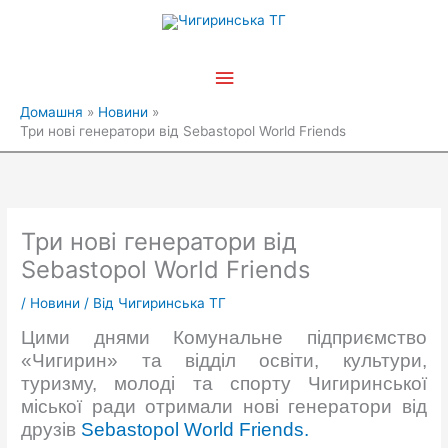
Перейти
Головне
до
вмісту
меню
Домашня
Новини
Три нові генератори від Sebastopol World Friends
Три нові генератори від
Sebastopol World Friends
/
Новини
/ Від
Чигиринська ТГ
Цими днями Комунальне підприємство
«Чигирин» та відділ освіти, культури,
туризму, молоді та спорту Чигиринської
міської ради отримали нові генератори від
друзів
Sebastopol World Friends.