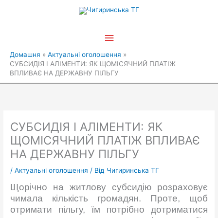
Перейти
Головне
до
вмісту
меню
Домашня
Актуальні оголошення
СУБСИДІЯ І АЛІМЕНТИ: ЯК ЩОМІСЯЧНИЙ ПЛАТІЖ
ВПЛИВАЄ НА ДЕРЖАВНУ ПІЛЬГУ
СУБСИДІЯ І АЛІМЕНТИ: ЯК
ЩОМІСЯЧНИЙ ПЛАТІЖ ВПЛИВАЄ
НА ДЕРЖАВНУ ПІЛЬГУ
/
Актуальні оголошення
/ Від
Чигиринська ТГ
Щорічно на житлову субсидію розраховує
чимала кількість громадян. Проте, щоб
отримати пільгу, їм потрібно дотриматися