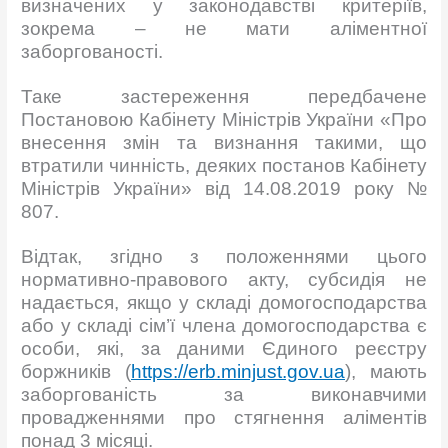
визначених у законодавстві критеріїв,
зокрема – не мати аліментної
заборгованості.
Таке застереження передбачене
Постановою Кабінету Міністрів України «Про
внесення змін та визнання такими, що
втратили чинність, деяких постанов Кабінету
Міністрів України» від 14.08.2019 року №
807.
Відтак, згідно з положеннями цього
нормативно-правового акту, субсидія не
надається, якщо у складі домогосподарства
або у складі сім’ї члена домогосподарства є
особи, які, за даними Єдиного реєстру
боржників (
https://erb.minjust.gov.ua
), мають
заборгованість за виконавчими
провадженнями про стягнення аліментів
понад 3 місяці.