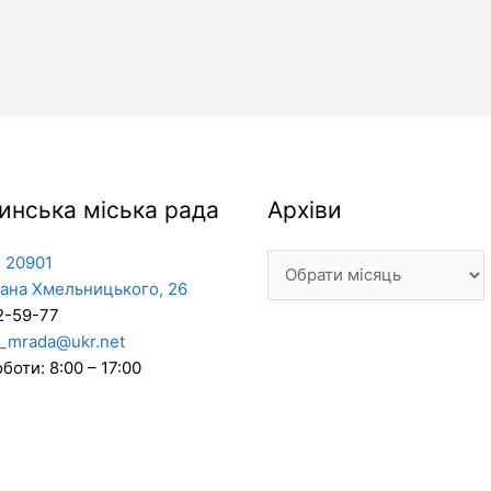
Архіви
инська міська рада
Архіви
 20901
дана Хмельницького, 26
2-59-77
_mrada@ukr.net
боти: 8:00 – 17:00