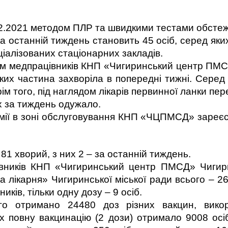
.12.2021 методом ПЛР та швидкими тестами обсте
 останній тиждень становить 45 осіб, серед яких
ціалізованих стаціонарних закладів.
м медпрацівників КНП «Чигиринський центр ПМСД
яких частина захворіла в попередні тижні. Серед н
крім того, під наглядом лікарів первинної ланки пе
 за тиждень одужало.
емії в зоні обслуговування КНП «ЧЦПМСД» зареєст
81 хворий, з них 2 – за останній тиждень.
вників КНП «Чигиринський центр ПМСД» Чигири
 лікарня» Чигиринської міської ради всього – 265
ків, тільки одну дозу – 9 осіб.
ого отримано 24480 доз різних вакцин, вико
их повну вакцинацію (2 дози) отримало 9008 ос