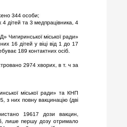
жено 344 особи;
 4 дітей та 3 медпрацівника, 4
» Чигиринської міської ради»
их 16 дітей у віці від 1 до 17
ребуває 189 контактних осіб.
ровано 2974 хворих, в т. ч за
нської міської ради» та КНП
, з них повну вакцинацію (дві
ристано 19617 дози вакцин,
іб, лише першу дозу отримало