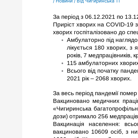
/
Новини
/ Від
Чигиринська ТГ
За період з 06.12.2021 по 13
Приріст хворих на COVID-19 за
хворих госпіталізовано до спе
Амбулаторно під наглядо
лікується 180 хворих, з 
років, 7 медпрацівників, 
115 амбулаторних хворих
Всього від початку панд
2021 рік – 2068 хворих.
За весь період пандемії помер 
Вакциновано медичних праці
«Чигиринська багатопрофільна
дози) отримало 256 медпрацівни
Вакцинація населення: всь
вакциновано 10609 осіб, з н