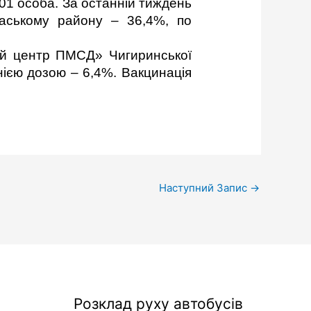
01 особа. За останній тиждень
аському району – 36,4%, по
ий центр ПМСД» Чигиринської
нією дозою – 6,4%. Вакцинація
Наступний Запис
→
Розклад руху автобусів