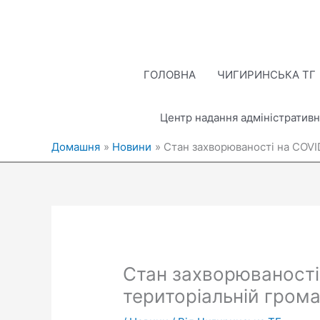
Перейти
до
вмісту
ГОЛОВНА
ЧИГИРИНСЬКА ТГ
Центр надання адміністративн
Домашня
Новини
Стан захворюваності на COVID
Стан захворюваності 
територіальній грома