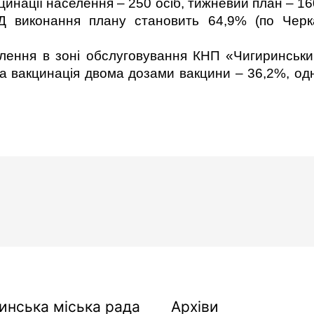
цинації населення – 250 осіб, тижневий план – 16
 виконання плану становить 64,9% (по Черк
ення в зоні обслуговування КНП «Чигиринськ
на вакцинація двома дозами вакцини – 36,2%, од
Архіви
инська міська рада
Архіви