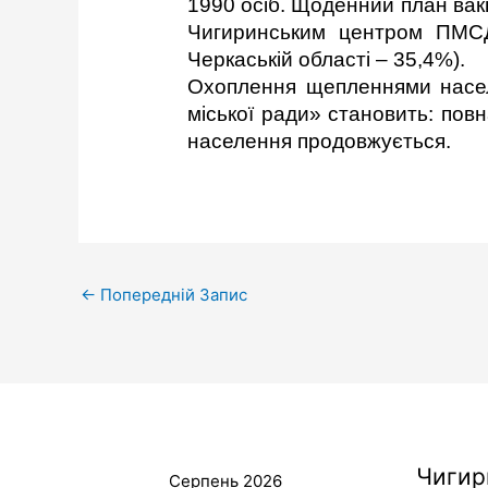
1990 осіб. Щоденний план вак
Чигиринським центром ПМСД
Черкаській області – 35,4%).
Охоплення щепленнями насел
міської ради» становить: пов
населення продовжується.
←
Попередній Запис
Чигир
Серпень 2026