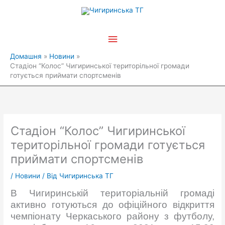
Перейти
Головне
до
вмісту
меню
Домашня
Новини
Стадіон “Колос” Чигиринської територільної громади
готується приймати спортсменів
Стадіон “Колос” Чигиринської
територільної громади готується
приймати спортсменів
/
Новини
/ Від
Чигиринська ТГ
В Чигиринській територіальній громаді
активно готуються до офіційного відкриття
чемпіонату Черкаського району з футболу,