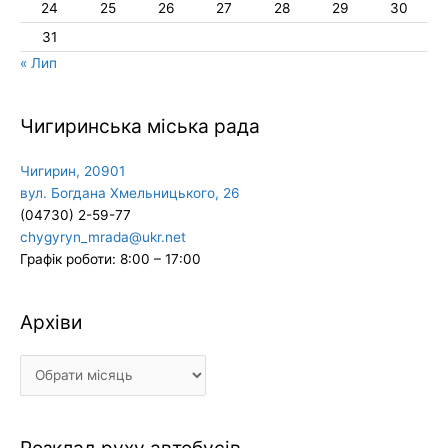
24
25
26
27
28
29
30
31
« Лип
Чигиринська міська рада
Чигирин, 20901
вул. Богдана Хмельницького, 26
(04730) 2-59-77
chygyryn_mrada@ukr.net
Графік роботи: 8:00 – 17:00
Архіви
Архіви
Розклад руху автобусів