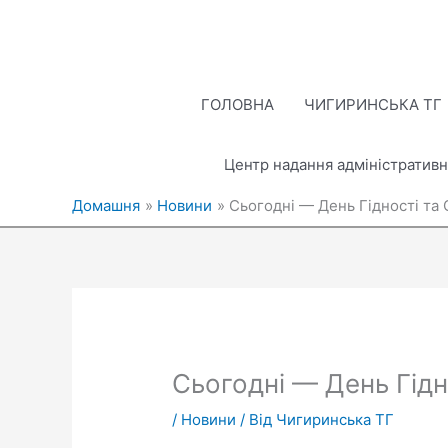
Перейти
до
вмісту
ГОЛОВНА
ЧИГИРИНСЬКА ТГ
Центр надання адміністративн
Домашня
Новини
Сьогодні — День Гідності та
Сьогодні — День Гідн
/
Новини
/ Від
Чигиринська ТГ