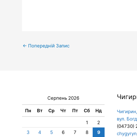
←
Попередній Запис
Чигир
Серпень 2026
Пн
Вт
Ср
Чт
Пт
Сб
Нд
Чигирин,
вул. Бог
1
2
(04730) 
3
4
5
6
7
8
9
chygyryn