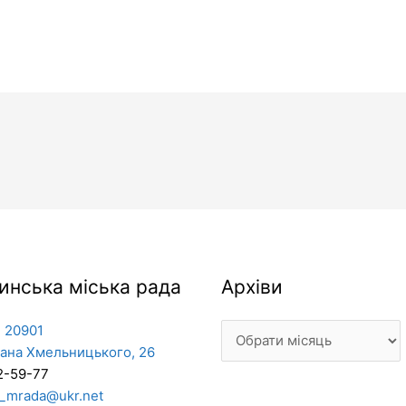
Архіви
инська міська рада
Архіви
 20901
дана Хмельницького, 26
2-59-77
_mrada@ukr.net