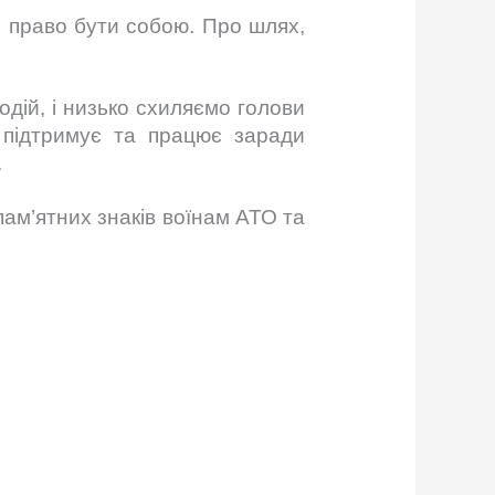
і право бути собою. Про шлях,
одій, і низько схиляємо голови
, підтримує та працює заради
.
пам’ятних знаків воїнам АТО та