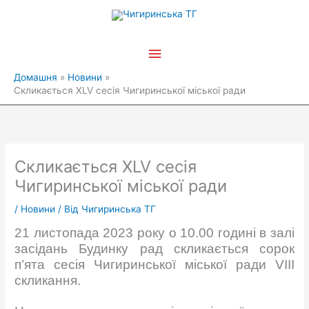
Перейти
Головне
до
вмісту
меню
Домашня
Новини
Скликається XLV сесія Чигиринської міської ради
Скликається XLV сесія
Чигиринської міської ради
/
Новини
/ Від
Чигиринська ТГ
21 листопада 2023 року о 10.00 годині в залі
засідань Будинку рад скликається сорок
п’ята сесія Чигиринської міської ради VIІІ
скликання.