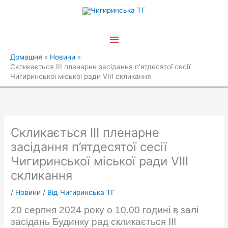
Перейти
Головне
до
вмісту
меню
Домашня
Новини
Скликається ІІІ пленарне засідання п’ятдесятої сесії
Чигиринської міської ради VIІІ скликання
Скликається ІІІ пленарне
засідання п’ятдесятої сесії
Чигиринської міської ради VIІІ
скликання
/
Новини
/ Від
Чигиринська ТГ
20 серпня 2024 року о 10.00 годині в залі
засідань Будинку рад скликається ІІІ