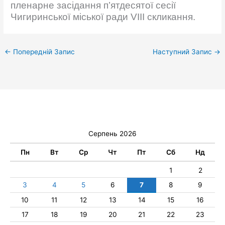
пленарне засідання п’ятдесятої сесії
Чигиринської міської ради VIІІ скликання.
←
Попередній Запис
Наступний Запис
→
Серпень 2026
Пн
Вт
Ср
Чт
Пт
Сб
Нд
1
2
3
4
5
6
7
8
9
10
11
12
13
14
15
16
17
18
19
20
21
22
23