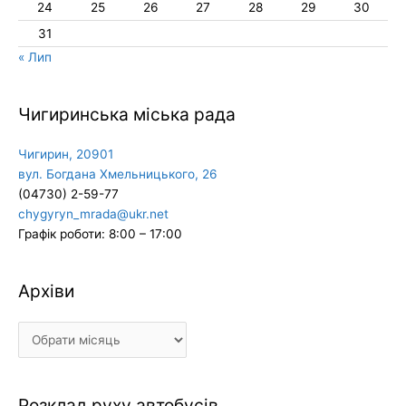
24
25
26
27
28
29
30
31
« Лип
Чигиринська міська рада
Чигирин, 20901
вул. Богдана Хмельницького, 26
(04730) 2-59-77
chygyryn_mrada@ukr.net
Графік роботи: 8:00 – 17:00
Архіви
Архіви
Розклад руху автобусів