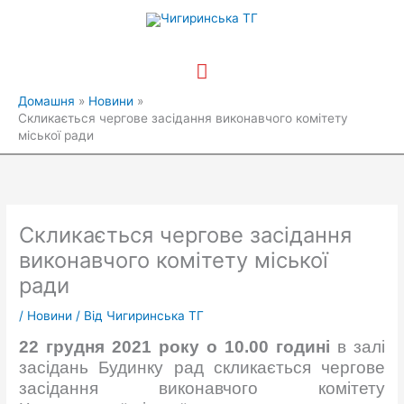
Перейти
Головне
до
вмісту
меню
Домашня
Новини
Скликається чергове засідання виконавчого комітету
міської ради
Скликається чергове засідання
виконавчого комітету міської
ради
/
Новини
/ Від
Чигиринська ТГ
22 грудня 2021 року о 10.00 годині
в залі
засідань Будинку рад скликається чергове
засідання виконавчого комітету