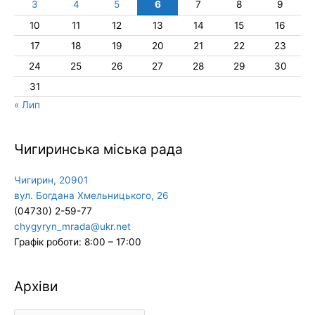
3
4
5
6
7
8
9
10
11
12
13
14
15
16
17
18
19
20
21
22
23
24
25
26
27
28
29
30
31
« Лип
Чигиринська міська рада
Чигирин, 20901
вул. Богдана Хмельницького, 26
(04730) 2-59-77
chygyryn_mrada@ukr.net
Графік роботи: 8:00 – 17:00
Архіви
Архіви