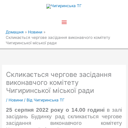
Перейти
Головне
до
вмісту
меню
Домашня
Новини
Скликається чергове засідання виконавчого комітету
Чигиринської міської ради
Скликається чергове засідання
виконавчого комітету
Чигиринської міської ради
/
Новини
/ Від
Чигиринська ТГ
25 серпня 2022 року о 14.00 годині
в залі
засідань Будинку рад скликається чергове
засідання виконавчого комітету