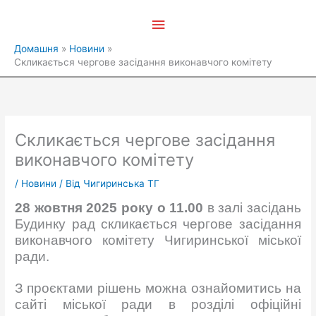
Перейти
Головне
до
вмісту
меню
Домашня
Новини
Скликається чергове засідання виконавчого комітету
Скликається чергове засідання
виконавчого комітету
/
Новини
/ Від
Чигиринська ТГ
28 жовтня 2025 року о 11.00
в залі засідань
Будинку рад скликається чергове засідання
виконавчого комітету Чигиринської міської
ради.
З проєктами рішень можна ознайомитись на
сайті міської ради в розділі офіційні