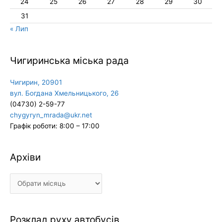
24
25
26
27
28
29
30
31
« Лип
Чигиринська міська рада
Чигирин, 20901
вул. Богдана Хмельницького, 26
(04730) 2-59-77
chygyryn_mrada@ukr.net
Графік роботи: 8:00 – 17:00
Архіви
Архіви
Розклад руху автобусів