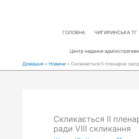
Перейти
до
вмісту
ГОЛОВНА
ЧИГИРИНСЬКА ТГ
Центр надання адміністративн
Домашня
Новини
Скликається ІІ пленарне засід
Скликається ІІ пленар
ради VIІІ скликання