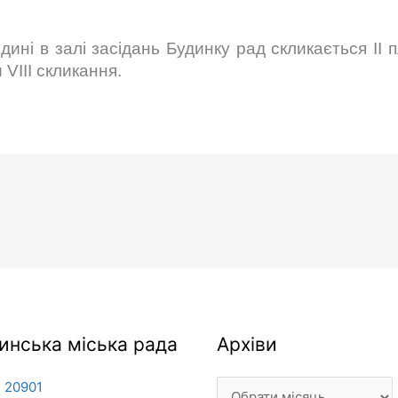
дині в залі засідань Будинку рад скликається ІІ 
 VIІІ скликання.
Архіви
инська міська рада
Архіви
 20901