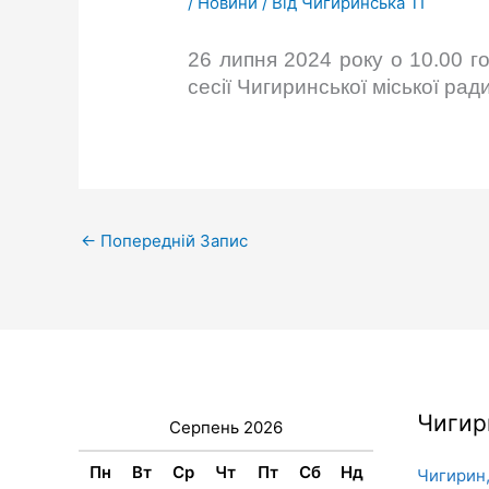
/
Новини
/ Від
Чигиринська ТГ
26 липня 2024 року о 10.00 го
сесії Чигиринської міської ради
←
Попередній Запис
Чигир
Серпень 2026
Пн
Вт
Ср
Чт
Пт
Сб
Нд
Чигирин,