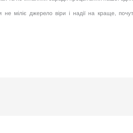
не міліє джерело віри і надії на краще, почут
голова Віктор Х