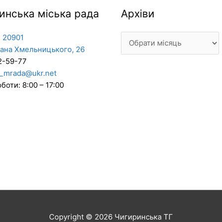
Архіви
инська міська рада
Архіви
 20901
дана Хмельницького, 26
2-59-77
_mrada@ukr.net
боти: 8:00 – 17:00
Copyright © 2026
Чигиринська ТГ