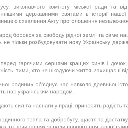
пусу, виконавчого комітету міської ради та в
еннішими державними святами в історії нашо
чницею схвалення Акту проголошення незалежнос
народ боровся за свободу рідної землі та саме н
ь не тільки розбудовувати нову Українську держав
 перед гарячими серцями кращих синів і дочок, 
ність, тими, хто не шкодуючи життя, захищає її ві
иної родини» об’єднує нас навколо древньої істор
ить нас українським народом.
дають сил та наснаги у праці, приносять радість т
родинного тепла та добробуту, щастя та достатку
вах та починаннях заради процвітання нашої єдин