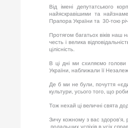
Від імені депутатського кор
найяскравішими та найзнам
Прапора України та 30-тою рі
Протягом багатьох віків наш 
честь і велика відповідальніст
цілісність.
В ці дні ми схиляємо голови
України, наближали її Незалеж
Де б ми не були, почуття «єд
культури, усього того, що роб
Тож нехай ці величні свята до
Зичу кожному з вас здоров’я, 
подальших успіхів в усіх спра