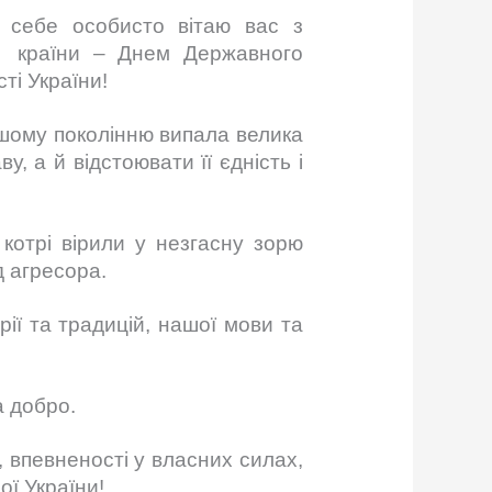
ід себе особисто вітаю вас з
ї країни – Днем Державного
ті України!
ашому поколінню випала велика
у, а й відстоювати її єдність і
котрі вірили у незгасну зорю
д агресора.
ії та традицій, нашої мови та
а добро.
, впевненості у власних силах,
ої України!