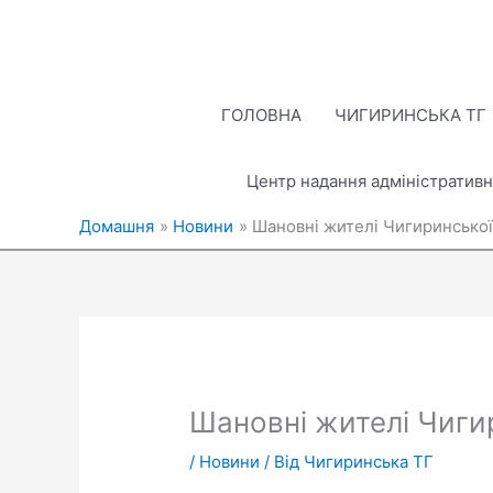
Перейти
до
вмісту
ГОЛОВНА
ЧИГИРИНСЬКА ТГ
Центр надання адміністративн
Домашня
Новини
Шановні жителі Чигиринської 
Шановні жителі Чигир
/
Новини
/ Від
Чигиринська ТГ