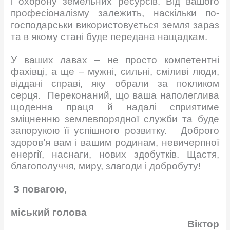
і охорону земельних ресурсів. Від вашого
професіоналізму залежить, наскільки по-
господарськи використовується земля зараз
та в якому стані буде передана нащадкам.
У ваших лавах – не просто компетентні
фахівці, а ще – мужні, сильні, сміливі люди,
віддані справі, яку обрали за покликом
серця. Переконаний, що ваша наполеглива
щоденна праця й надалі сприятиме
зміцненню землевпорядної служби та буде
запорукою її успішного розвитку. Доброго
здоров’я вам і вашим родинам, невичерпної
енергії, наснаги, нових здобутків. Щастя,
благополуччя, миру, злагоди і добробуту!
З повагою,
міський голова
Віктор