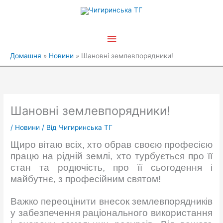
Перейти
Головне
до
вмісту
меню
Домашня
Новини
Шановні землевпорядники!
Шановні землевпорядники!
/
Новини
/ Від
Чигиринська ТГ
Щиро вітаю всіх, хто обрав своєю професією
працю на рідній землі, хто турбується про її
стан та родючість, про її сьогодення і
майбутнє, з професійним святом!
Важко переоцінити внесок землевпорядників
у забезпечення раціонального використання