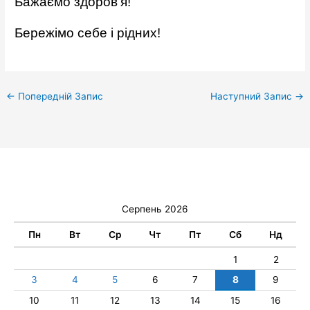
Бажаємо здоров’я!
Бережімо себе і рідних!
←
Попередній Запис
Наступний Запис
→
Серпень 2026
Пн
Вт
Ср
Чт
Пт
Сб
Нд
1
2
3
4
5
6
7
8
9
10
11
12
13
14
15
16