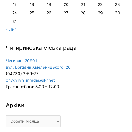
17
18
19
20
21
22
23
24
25
26
27
28
29
30
31
« Лип
Чигиринська міська рада
Чигирин, 20901
вул. Богдана Хмельницького, 26
(04730) 2-59-77
chygyryn_mrada@ukr.net
Графік роботи: 8:00 – 17:00
Архіви
Архіви