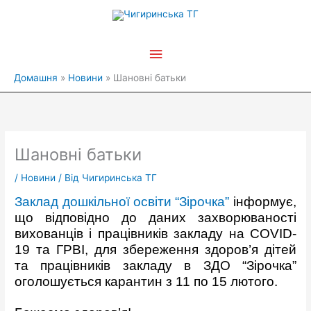
Перейти
Головне
до
вмісту
меню
Домашня
Новини
Шановні батьки
Шановні батьки
/
Новини
/ Від
Чигиринська ТГ
Заклад дошкільної освіти “Зірочка”
інформує,
що відповідно до даних захворюваності
вихованців і працівників закладу на COVID-
19 та ГРВІ, для збереження здоров’я дітей
та працівників закладу в ЗДО “Зірочка”
оголошується карантин з 11 по 15 лютого.