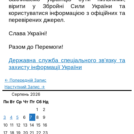
вірити у Збройні Сили України та
користуватися інформацією з офіційних та
перевірених джерел.
Слава Україні!
Разом до Перемоги!
Державна служба спеціального зв’язку та
захисту інформації України
←
Попередній Запис
Наступний Запис
→
Серпень 2026
Пн
Вт
Ср
Чт
Пт
Сб
Нд
1
2
3
4
5
6
7
8
9
10
11
12
13
14
15
16
17
18
19
20
21
22
23