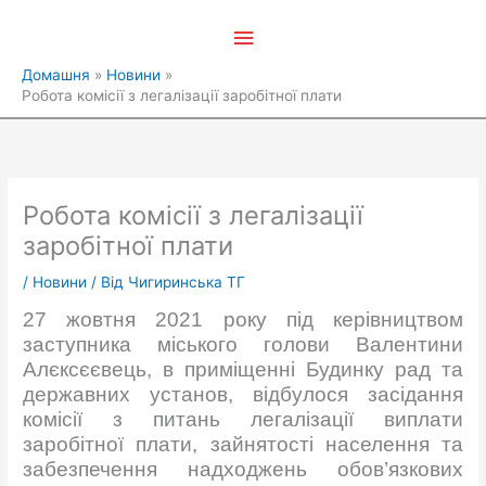
Перейти
Головне
до
вмісту
меню
Домашня
Новини
Робота комісії з легалізації заробітної плати
Робота комісії з легалізації
заробітної плати
/
Новини
/ Від
Чигиринська ТГ
27 жовтня 2021 року під керівництвом
заступника міського голови Валентини
Алєксєєвець, в приміщенні Будинку рад та
державних установ, відбулося засідання
комісії з питань легалізації виплати
заробітної плати, зайнятості населення та
забезпечення надходжень обов’язкових