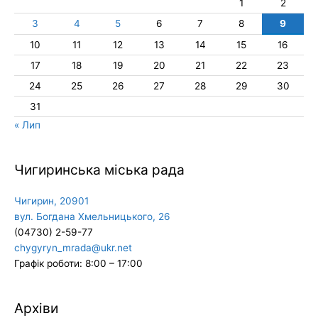
1
2
3
4
5
6
7
8
9
10
11
12
13
14
15
16
17
18
19
20
21
22
23
24
25
26
27
28
29
30
31
« Лип
Чигиринська міська рада
Чигирин, 20901
вул. Богдана Хмельницького, 26
(04730) 2-59-77
chygyryn_mrada@ukr.net
Графік роботи: 8:00 – 17:00
Архіви
Архіви