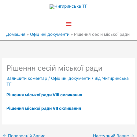
Перейти
Головне
до
вмісту
меню
Домашня
Офіційні документи
Рішення сесій міської ради
Рішення сесій міської ради
Залишити коментар
/
Офіційні документи
/ Від
Чигиринська
ТГ
Рішення міської ради VІІІ скликання
Рішення міської ради VІІ скликання
←
Попередній Запис
Наступний Запис
→