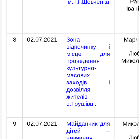
Ра
ім.Т.Г.Шевченка
Іван
8
02.07.2021
Зона
Марч
відпочинку і
Лю
місце для
Микол
проведення
культурно-
масових
заходів і
дозвілля
жителів
с.Трушівці.
9
02.07.2021
Майданчик для
Мико
дітей –
Лю
навчання,