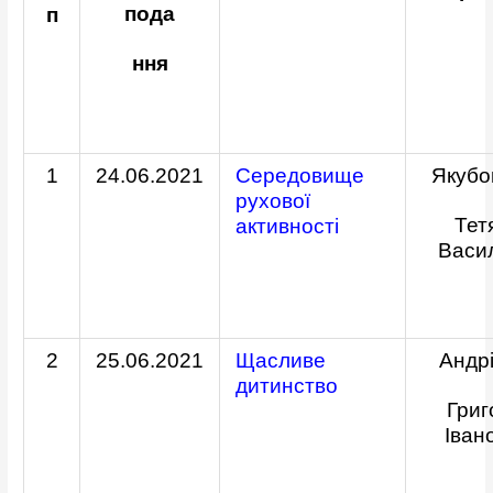
пода
п
ння
1
24.06.2021
Середовище
Якубо
рухової
Тет
активності
Васи
2
25.06.2021
Щасливе
Андр
дитинство
Григ
Іван