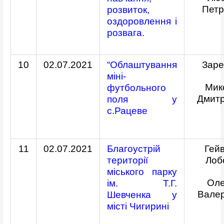
Петр
розвиток,
оздоровлення і
розвага.
10
02.07.2021
“Облаштування
Зар
міні-
Мик
футбольного
Дмит
поля у
с.Рацеве
11
02.07.2021
Благоустрій
Гей
території
Лоб
міського парку
Ол
ім. Т.Г.
Валер
Шевченка у
місті Чигирині