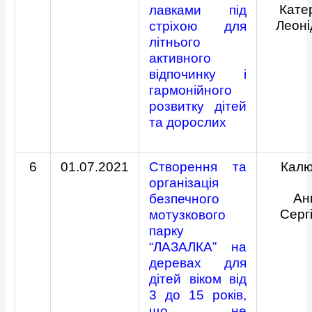
Кате
лавками під
Леоні
стріхою для
літнього
активного
відпочинку і
гармонійного
розвитку дітей
та дорослих
6
01.07.2021
Створення та
Кал
організація
Ан
безпечного
Серг
мотузкового
парку
“ЛАЗАЛКА” на
деревах для
дітей віком від
3 до 15 років,
що не