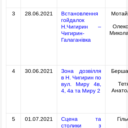
3
28.06.2021
Встановлення
Мотай
гойдалок
Олек
Н.Чигирин –
Микол
Чигирин-
Галаганівка
4
30.06.2021
Зона дозвілля
Берша
в Н. Чигирин по
Тет
вул. Миру 4в,
Анато
4, 4а та Миру 2
5
01.07.2021
Сцена та
Гіл
столики з