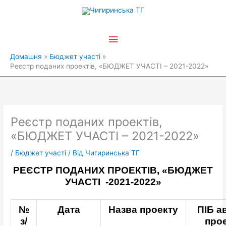
Перейти
Головне
до
вмісту
меню
Домашня
Бюджет участі
Реєстр поданих проектів, «БЮДЖЕТ УЧАСТІ – 2021-2022»
Реєстр поданих проектів,
«БЮДЖЕТ УЧАСТІ – 2021-2022»
/
Бюджет участі
/ Від
Чигиринська ТГ
РЕЄСТР ПОДАНИХ ПРОЕКТІВ, «БЮДЖЕТ
УЧАСТІ -2021-2022»
№
Дата
Назва проекту
ПІБ а
з/
про