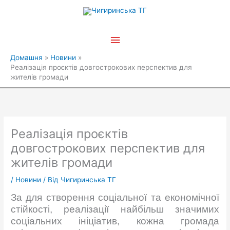
Перейти
Головне
до
вмісту
меню
Домашня
Новини
Реалізація проєктів довгострокових перспектив для
жителів громади
Реалізація проєктів
довгострокових перспектив для
жителів громади
/
Новини
/ Від
Чигиринська ТГ
За для створення соціальної та економічної
стійкості, реалізації найбільш значимих
соціальних ініціатив, кожна громада