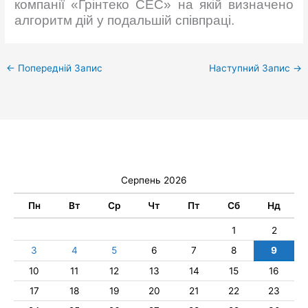
компанії «Грінтеко СЕС» на якій визначено
алгоритм дій у подальшій співпраці.
←
Попередній Запис
Наступний Запис
→
Серпень 2026
Пн
Вт
Ср
Чт
Пт
Сб
Нд
1
2
3
4
5
6
7
8
9
10
11
12
13
14
15
16
17
18
19
20
21
22
23