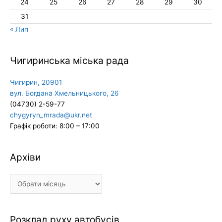
24
25
26
27
28
29
30
31
« Лип
Чигиринська міська рада
Чигирин, 20901
вул. Богдана Хмельницького, 26
(04730) 2-59-77
chygyryn_mrada@ukr.net
Графік роботи: 8:00 – 17:00
Архіви
Архіви
Розклад руху автобусів