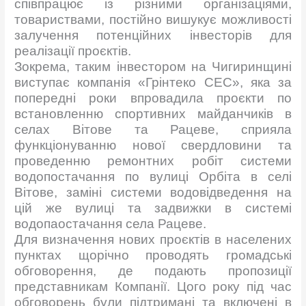
співпрацює із різними організаціями,
товариствами, постійно вишукує можливості
залучення потенційних інвесторів для
реалізації проєктів.
Зокрема, таким інвестором на Чигиринщині
виступає компанія «Грінтеко СЕС», яка за
попередні роки впровадила проєкти по
встановленню спортивних майданчиків в
селах Вітове та Рацеве, сприяла
функціонуванню нової свердловини та
проведенню ремонтних робіт системи
водопостачання по вулиці Орбіта в селі
Вітове, заміні системи водовідведення на
цій же вулиці та задвижки в системі
водопаостачання села Рацеве.
Для визначення нових проєктів в населених
пунктах щорічно проводять громадські
обговорення, де подають пропозиції
представникам Компанії. Цого року під час
обговорень були підтримані та включені в