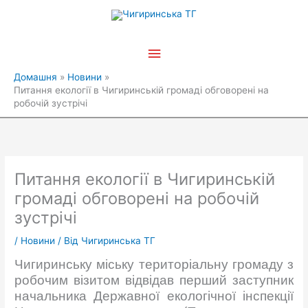
Перейти
Головне
до
вмісту
меню
Домашня
Новини
Питання екології в Чигиринській громаді обговорені на
робочій зустрічі
Питання екології в Чигиринській
громаді обговорені на робочій
зустрічі
/
Новини
/ Від
Чигиринська ТГ
Чигиринську міську територіальну громаду з
робочим візитом відвідав перший заступник
начальника Державної екологічної інспекції