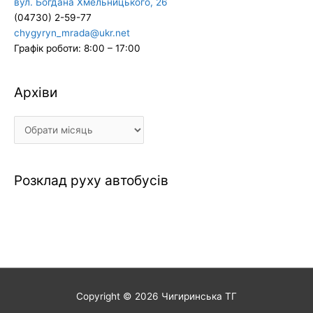
вул. Богдана Хмельницького, 26
(04730) 2-59-77
chygyryn_mrada@ukr.net
Графік роботи: 8:00 – 17:00
Архіви
Архіви
Розклад руху автобусів
Copyright © 2026
Чигиринська ТГ