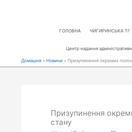
Перейти
до
вмісту
ГОЛОВНА
ЧИГИРИНСЬКА ТГ
Центр надання адміністративн
Домашня
Новини
Призупинення окремих полож
Призупинення окреми
стану