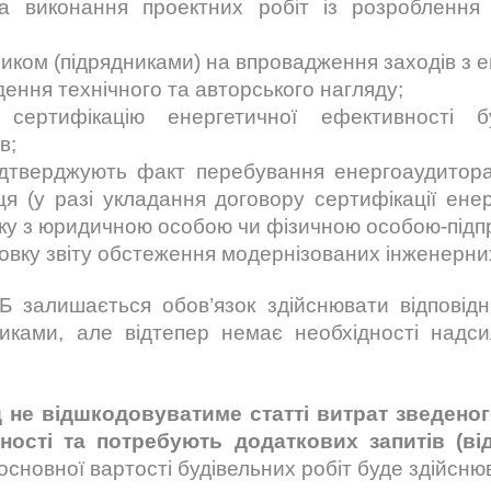
 на виконання проектних робіт із розроблення 
дником (підрядниками) на впровадження заходів з 
дення технічного та авторського нагляду;
сертифікацію енергетичної ефективності б
в;
 підтверджують факт перебування енергоаудитор
ця (у разі укладання договору сертифікації енер
ку з юридичною особою чи фізичною особою-підп
отовку звіту обстеження модернізованих інженерни
 залишається обов’язок здійснювати відповідн
иками, але відтепер немає необхідності надси
 не відшкодовуватиме статті витрат зведено
чності та потребують додаткових запитів (ві
сновної вартості будівельних робіт буде здійсню