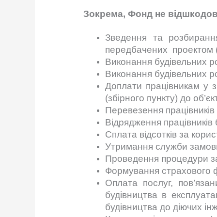
Зокрема, Фонд не відшкодову
Зведення та розбирання
передбачених проектом 
Виконання будiвельних ро
Виконання будiвельних ро
Доплати працівникам у зв
(збірного пункту) до об’єк
Перевезення працiвникiв
Вiдрядження працiвникiв 
Сплата відсотків за кори
Утримання служби замов
Проведення процедури за
Формування страхового 
Оплата послуг, пов’язан
будівництва в експлуата
будівництва до діючих і