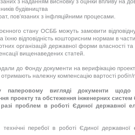
язаних з наданням висновку з оцінки впливу на до
сників будівництва
ат, пов’язаних з інфляційними процесами.
оєнного стану ОСББ можуть замовити відповідну
а їхню відповідність кошторисним нормам в части
ертних організацій державної форми власності та 
пенсації вищенаведених статей.
одали до Фонду документи на верифікацію проект
и отримають належну компенсацію вартості робіт/п
у паперовому вигляді документи щодо Се
ня проекту та обстеження інженерних систем 
 разі проблем в роботі Єдиної державної е
 технічні перебої в роботі Єдиної державної 