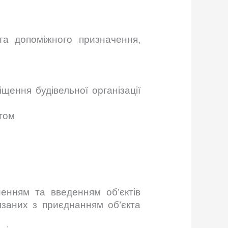
та допоміжного призначення,
щення будiвельної органiзацiї
том
сненням та введенням об’єктів
’язаних з приєднанням об’єкта