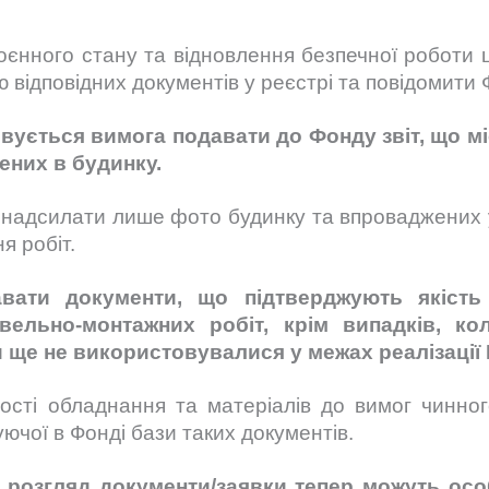
оєнного стану та відновлення безпечної роботи ц
 відповідних документів у реєстрі та повідомити
вується вимога подавати до Фонду звіт, що мі
ених в будинку.
надсилати лише фото будинку та впроваджених у
я робіт.
вати документи, що підтверджують якість 
вельно-монтажних робіт, крім випадків, ко
и ще не використовувалися у межах реалізації
ності обладнання та матеріалів до вимог чинно
ючої в Фонді бази таких документів.
а розгляд документи/заявки тепер можуть осо