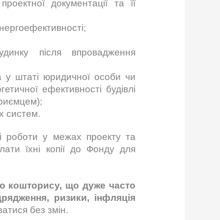
проектної документації та її
енергоефективності;
удинку після впровадження
а у штаті юридичної особи чи
гетичної ефективності будівлі
риємцем);
х систем.
і роботи у межах проекту та
лати їхні копії до Фонду для
го кошторису, що дуже часто
дрядження, ризики, інфляція
ватися без змін.