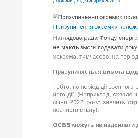
/
Новини
/ Від
Чигиринська ТГ
Призупинення окремих положе
Нагл
ядова рада Фонду енерго
не маю
ть змоги подавати док
Зокрема, тимчасово, на періо
Призупиняється вимога щодо
Тобто, на період дії воєнного 
його дії. (Наприклад, схвале
січня 2022 року: значить стр
воєнного стану).
ОСББ можуть не надсилати д