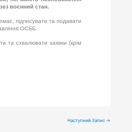
рез воєнний стан.
емає, підписувати та подавати
равління ОСББ.
и та схвалювати заявки (крім
Наступний Запис
→