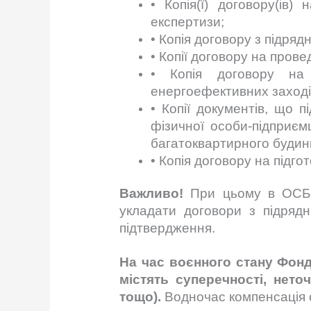
• Копія(ї) договору(ів)
експертизи;
• Копія договору з підря
• Копії договору на прове
• Копія договору на 
енергоефективних заході
• Копії документів, що
фізичної особи-підприєм
багатоквартирного будин
• Копія договору на підг
Важливо!
При цьому в ОСББ
укладати договори з підрядн
підтвердження.
На час воєнного стану Фонд
містять суперечності, нето
тощо).
Водночас компенсація о