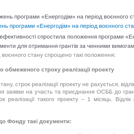
нь програми «Енергодім» на період воєнного ст
ефективності спростила положення програми «Ене
ументи для отримання грантів за чинними вимога
д воєнного стану спрощено такі положення:
 обмеженого строку реалізації проекту
стану, строк реалізації проекту не рахується, від
ння заявки на участь та приєднання ОСББ до гра
ок реалізації такого проекту – 1 місяць. Відлі
о Фонду такі документи: