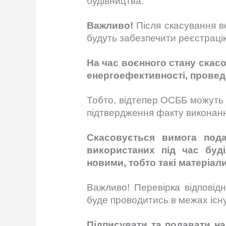
будівництва.
Важливо!
Після скасування в
будуть забезпечити реєстрацію
На час воєнного стану скасо
енергоефективності, провед
Тобто, відтепер ОСББ можуть 
підтвердження факту виконанн
Скасовується вимога пода
використаних під час буді
новими, тобто такі матеріал
Важливо! Перевірка відповід
буде проводитись в межах існу
Підписувати та подавати н