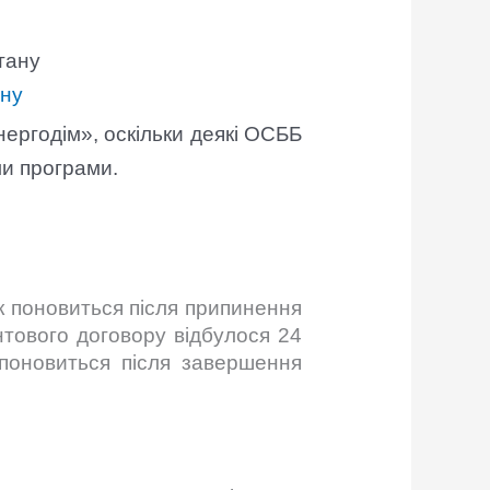
ану
ргодім», оскільки деякі ОСББ
ми програми.
лік поновиться після припинення
нтового договору відбулося 24
к поновиться після завершення