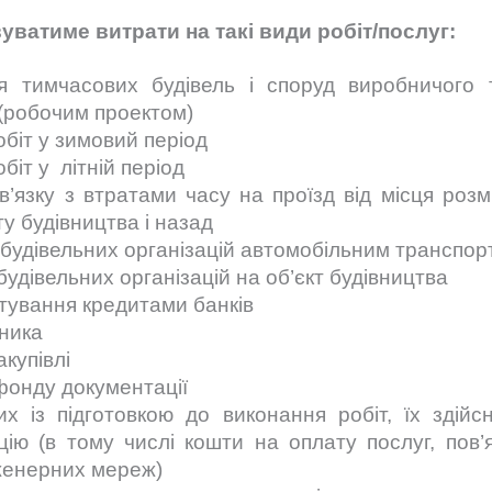
ватиме витрати на такі види робіт/послуг:
 тимчасових будiвель i споруд виробничого 
(робочим проектом)
бiт у зимовий період
бiт у літній період
’язку з втратами часу на проїзд вiд мiсця розмi
ту будівництва і назад
 будiвельних органiзацiй автомобiльним транспор
будiвельних органiзацiй на об’єкт будівництва
стування кредитами банків
ника
купівлі
фонду документації
их із підготовкою до виконання робіт, їх здій
цію (в тому числі кошти на оплату послуг, пов
нженерних мереж)