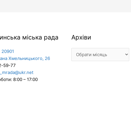
Архіви
инська міська рада
Архіви
 20901
дана Хмельницького, 26
2-59-77
_mrada@ukr.net
боти: 8:00 – 17:00