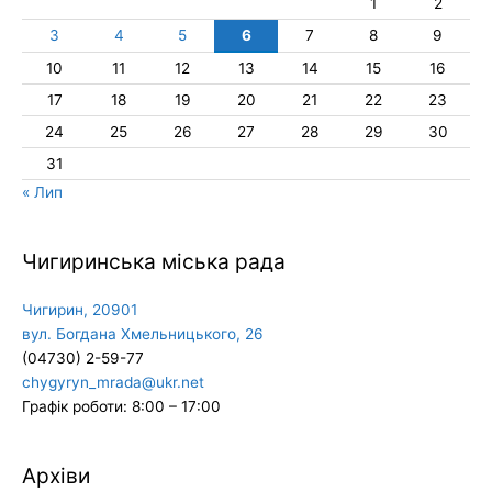
1
2
3
4
5
6
7
8
9
10
11
12
13
14
15
16
17
18
19
20
21
22
23
24
25
26
27
28
29
30
31
« Лип
Чигиринська міська рада
Чигирин, 20901
вул. Богдана Хмельницького, 26
(04730) 2-59-77
chygyryn_mrada@ukr.net
Графік роботи: 8:00 – 17:00
Архіви
Архіви