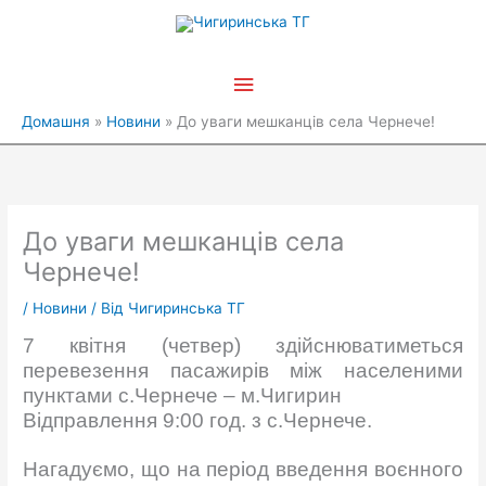
Перейти
Головне
до
вмісту
меню
Домашня
Новини
До уваги мешканців села Чернече!
До уваги мешканців села
Чернече!
/
Новини
/ Від
Чигиринська ТГ
7
квітня (четвер) здійснюватиметься
перевезення пасажирів між населеними
пунктами с.Чернече – м.Чигирин
Відправлення 9:00 год. з с.Чернече.
Нагадуємо, що на період введення воєнного