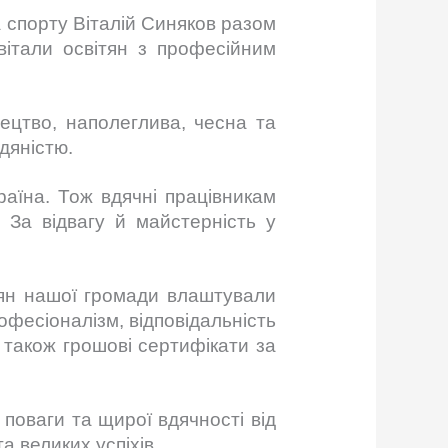
а спорту Віталій Синяков разом
вітали освітян з професійним
ецтво, наполеглива, чесна та
дяністю.
раїна. Тож вдячні працівникам
 За відвагу й майстерність у
ітян нашої громади влаштували
офесіоналізм, відповідальність
а також грошові сертифікати за
 поваги та щирої вдячності від
а великих успіхів.