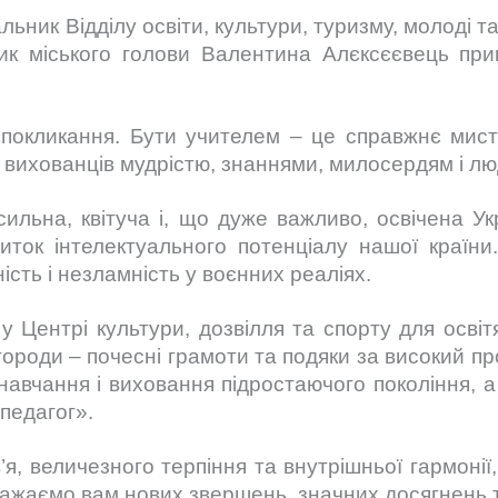
ьник Відділу освіти, культури, туризму, молоді т
ник міського голови Валентина Алєксєєвець при
 покликання. Бути учителем – це справжнє мист
 вихованців мудрістю, знаннями, милосердям і лю
ильна, квітуча і, що дуже важливо, освічена Ук
иток інтелектуального потенціалу нашої країни.
ість і незламність у воєнних реаліях.
у Центрі культури, дозвілля та спорту для осв
ороди – почесні грамоти та подяки за високий пр
 навчання і виховання підростаючого покоління, 
педагог».
я, величезного терпіння та внутрішньої гармонії,
 Бажаємо вам нових звершень, значних досягнень т