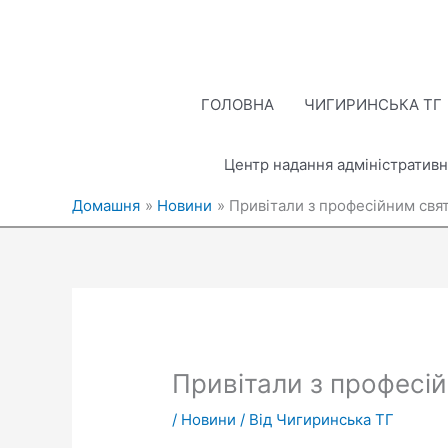
Перейти
до
вмісту
ГОЛОВНА
ЧИГИРИНСЬКА ТГ
Центр надання адміністративн
Домашня
Новини
Привітали з професійним свя
Привітали з професі
/
Новини
/ Від
Чигиринська ТГ