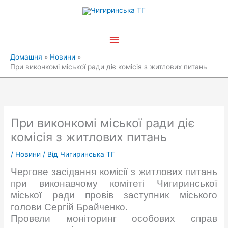
Перейти
Головне
до
вмісту
меню
Домашня
Новини
При виконкомі міської ради діє комісія з житлових питань
При виконкомі міської ради діє
комісія з житлових питань
/
Новини
/ Від
Чигиринська ТГ
Чергове засідання комісії з житлових питань
при виконавчому комітеті Чигиринської
міської ради провів заступник міського
голови Сергій Брайченко.
Провели моніторинг особових справ