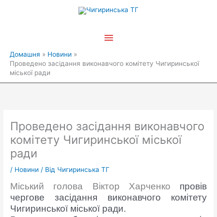
Перейти
Головне
до
вмісту
меню
Домашня
Новини
Проведено засідання виконавчого комітету Чигиринської
міської ради
Проведено засідання виконавчого
комітету Чигиринської міської
ради
/
Новини
/ Від
Чигиринська ТГ
Міський голова Віктор Харченко
провів
чергове засідання виконавчого комітету
Чигиринської міської ради.