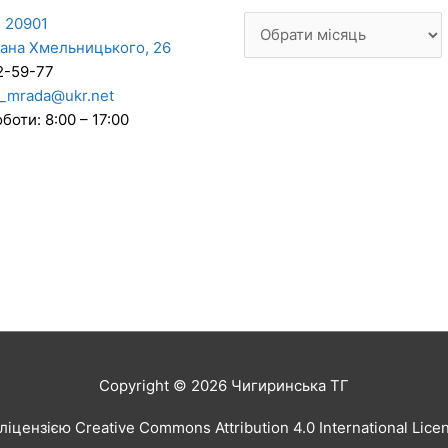
 20901
дана Хмельницького, 26
2-59-77
_mrada@ukr.net
боти: 8:00 – 17:00
Copyright © 2026
Чигиринська ТГ
іцензією Creative Commons Attribution 4.0 International Lic