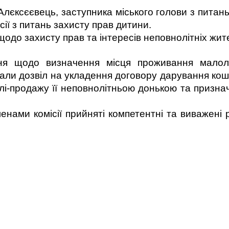
лєксєєвець, заступника міського голови з питань 
сії з питань захисту прав дитини.
одо захисту прав та інтересів неповнолітніх жит
ння щодо
визначення місця проживання малолі
али дозвіл на укладення договору дарування кошт
лі-продажу її неповнолітньою донькою та п
ризна
енами комісії прийняті компетентні та виважені 