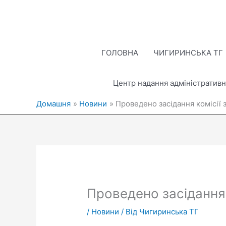
Перейти
до
вмісту
ГОЛОВНА
ЧИГИРИНСЬКА ТГ
Центр надання адміністративн
Домашня
Новини
Проведено засідання комісії 
Проведено засідання 
/
Новини
/ Від
Чигиринська ТГ