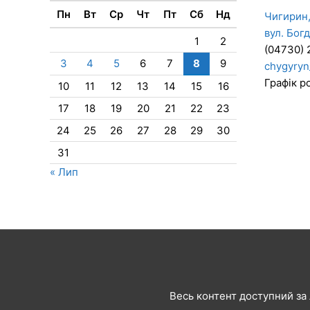
Пн
Вт
Ср
Чт
Пт
Сб
Нд
Чигирин,
вул. Бог
1
2
(04730) 
3
4
5
6
7
8
9
chygyryn
Графік ро
10
11
12
13
14
15
16
17
18
19
20
21
22
23
24
25
26
27
28
29
30
31
« Лип
Весь контент доступний за л