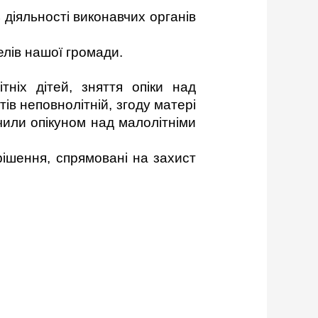
діяльності виконавчих органів
елів нашої громади.
тніх дітей,
зняття опіки над
ів неповнолітній,
згоду матері
чили опікуном над малолітніми
рішення, спрямовані на захист