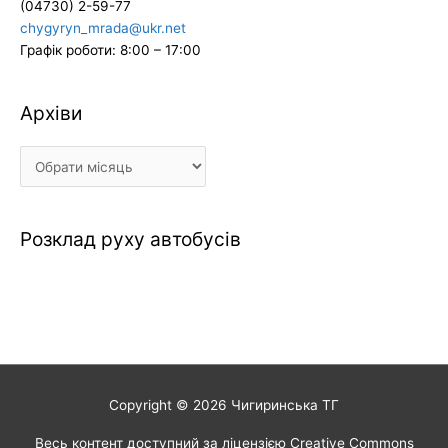
(04730) 2-59-77
chygyryn_mrada@ukr.net
Графік роботи: 8:00 – 17:00
Архіви
Архіви
Розклад руху автобусів
Copyright © 2026
Чигиринська ТГ
Весь контент доступний за ліцензією Creative Commons