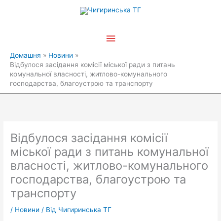
Перейти
Головне
до
вмісту
меню
Домашня
Новини
Відбулося засідання комісії міської ради з питань
комунальної власності, житлово-комунального
господарства, благоустрою та транспорту
Відбулося засідання комісії
міської ради з питань комунальної
власності, житлово-комунального
господарства, благоустрою та
транспорту
/
Новини
/ Від
Чигиринська ТГ