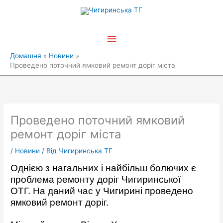
Перейти
Головне
до
вмісту
меню
Домашня
Новини
Проведено поточний ямковий ремонт доріг міста
Проведено поточний ямковий
ремонт доріг міста
/
Новини
/ Від
Чигиринська ТГ
Однією з нагальних і найбільш болючих є
проблема ремонту доріг Чигиринської
ОТГ.
На даний час у Чигирині проведено
ямковий ремонт доріг.