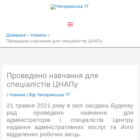
Перейти
Головне
до
вмісту
меню
Домашня
Новини
Проведено навчання для спеціалістів ЦНАПу
Проведено навчання для
спеціалістів ЦНАПу
/
Новини
/ Від
Чигиринська ТГ
21 травня 2021 року в залі засідань Будинку
рад проведено навчання для
адміністраторів і спеціалістів Центру
надання адміністративних послуг та його
віддалених робочих місць.