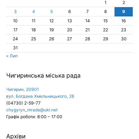
1
2
3
4
5
6
7
8
9
10
11
12
13
14
15
16
17
18
19
20
21
22
23
24
25
26
27
28
29
30
31
« Лип
Чигиринська міська рада
Чигирин, 20901
вул. Богдана Хмельницького, 26
(04730) 2-59-77
chygyryn_mrada@ukr.net
Графік роботи: 8:00 – 17:00
Архіви
Архіви