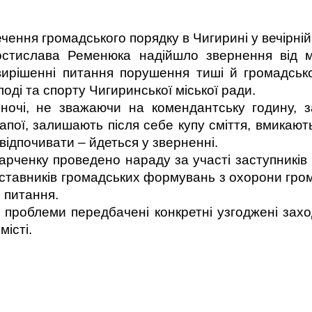
ення громадського порядку в Чигирині у вечірній
остислава Ременюка надійшло звернення від 
рішенні питання порушення тиші й громадсько
оді та спорту Чигиринської міської ради.
ночі, не зважаючи на комендантську годину, 
пої, залишають після себе купу сміття, вмикають
ідпочивати – йдеться у зверненні.
Харченку
проведено нараду за участі заступників м
ставників громадських формувань з охорони гром
 питання.
 проблеми передбачені конкретні узгоджені захо
істі.