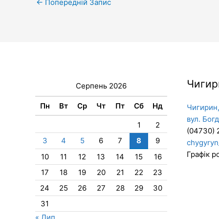
←
Попередній Запис
Чигир
Серпень 2026
Пн
Вт
Ср
Чт
Пт
Сб
Нд
Чигирин,
вул. Бог
1
2
(04730) 
3
4
5
6
7
8
9
chygyryn
Графік ро
10
11
12
13
14
15
16
17
18
19
20
21
22
23
24
25
26
27
28
29
30
31
« Лип