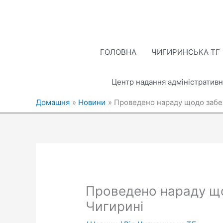
Перейти
до
вмісту
ГОЛОВНА
ЧИГИРИНСЬКА ТГ
Центр надання адміністративн
Домашня
Новини
Проведено нараду щодо забез
Проведено нараду що
Чигирині