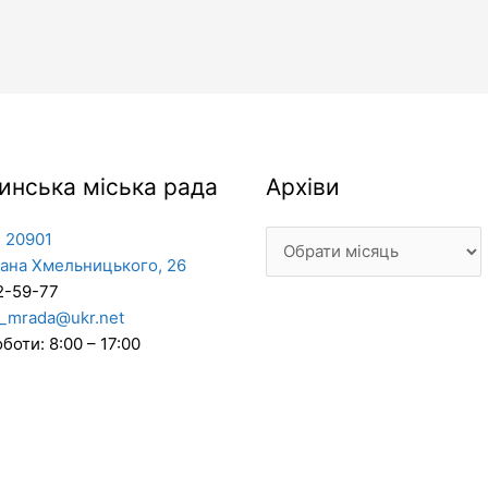
Архіви
инська міська рада
Архіви
 20901
дана Хмельницького, 26
2-59-77
_mrada@ukr.net
боти: 8:00 – 17:00