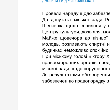
/
Новини
/ Від
Чигиринська ТГ
Провели нараду щодо забезпеч
До депутата міської ради Р
Шевченка щодо сприяння у ви
Центру культури, дозвілля, мол
Майже щовечора до пізньої 
молодь, розпивають спиртні на
будинках неможливо спокійно в
При
міському голові Віктору 
правоохоронних органів, пред
міської ради щодо порушеного
За результатами обговорення
забезпеченню правопорядку в м