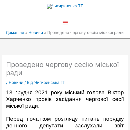
Перейти
Головне
до
вмісту
меню
Домашня
Новини
Проведено чергову сесію міської ради
Проведено чергову сесію міської
ради
/
Новини
/ Від
Чигиринська ТГ
13 грудня 2021 року міський голова Віктор
Харченко провів засідання чергової сесії
міської ради.
Перед початком розгляду питань порядку
денного депутати заслухали звіт