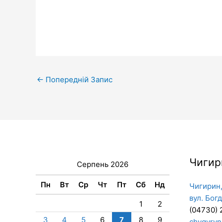
←
Попередній Запис
Чигир
Серпень 2026
Пн
Вт
Ср
Чт
Пт
Сб
Нд
Чигирин,
вул. Бог
1
2
(04730) 
3
4
5
6
7
8
9
chygyryn