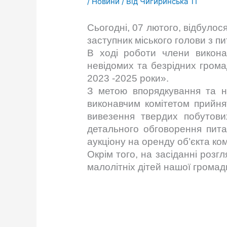
/
Новини
/ Від
Чигиринська ТГ
Сьогодні, 07 лютого, відбулос
заступник міського голови з п
В ході роботи члени викона
невідомих та безрідних гром
2023 -2025 роки».
З метою впорядкування та на
виконавчим комітетом прийня
вивезення твердих побутових
детального обговорення пит
аукціону на оренду об’єкта к
Окрім того, на засіданні роз
малолітніх дітей нашої громад