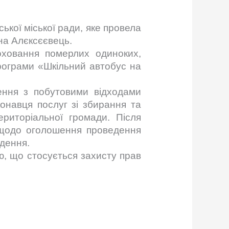
ької міської ради, яке провела
ина Алєксєєвець.
оховання померлих одиноких,
рограми «Шкільний автобус на
ження з побутовими відходами
онавця послуг зі збирання та
ериторіальної громади. Після
 щодо оголошення проведення
едення.
ю, що стосується захисту прав