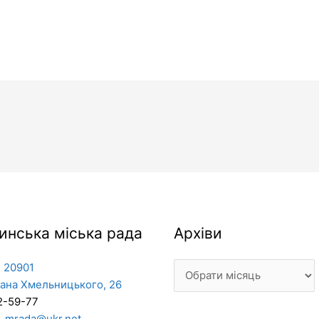
Архіви
инська міська рада
Архіви
 20901
дана Хмельницького, 26
2-59-77
_mrada@ukr.net