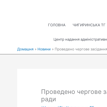
Перейти
до
вмісту
ГОЛОВНА
ЧИГИРИНСЬКА ТГ
Центр надання адміністративн
Домашня
Новини
Проведено чергове засідання
Проведено чергове за
ради