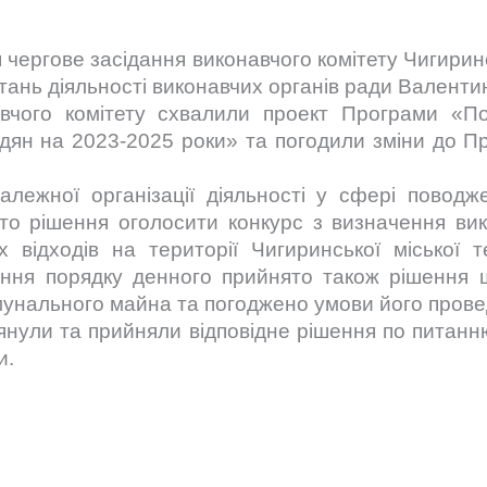
я чергове засідання виконавчого комітету Чигиринс
итань діяльності виконавчих органів ради Валент
вчого комітету схвалили проект Програми «П
адян на 2023-2025 роки» та погодили зміни до П
лежної організації діяльності у сфері повод
то рішення оголосити конкурс з визначення вик
 відходів на території Чигиринської міської т
ання порядку денного прийнято також рішення
омунального майна та погоджено умови його пров
глянули та прийняли відповідне рішення по питанн
и.